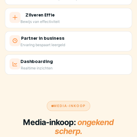
Zilveren Effie
Bewijs van effectiviteit
Partner in business
Ervaring bespaart leergeld
Dashboarding
Realtime inzichten
JE VASTE AANSPREEKPUNT KENT JE MERK
MEDIA-INKOOP
Media-inkoop:
ongekend
scherp.