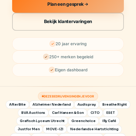
Plan een gesprek
Bekijk klantervaringen
20 jaar ervaring
250+ merken begeleid
Eigen dashboard
DEZE BEDRIJVEN GINGEN JE VOOR
AfterBite
Alzheimer Nederland
Audispray
Breathe Right
BVA Auctions
Carl Hansen & Son
CITO
ESET
Grafisch Lyceum Utrecht
Greenchoice
Illy Café
Just for Men
MOVE-IZI
Nederlandse Hartstichting