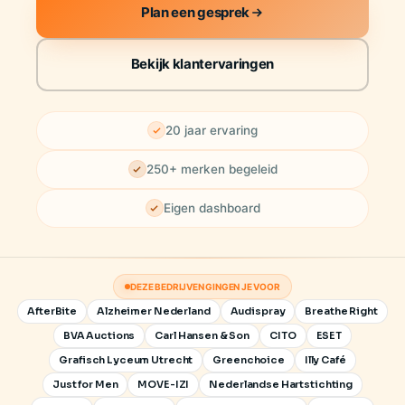
Plan een gesprek
Bekijk klantervaringen
20 jaar ervaring
250+ merken begeleid
Eigen dashboard
DEZE BEDRIJVEN GINGEN JE VOOR
AfterBite
Alzheimer Nederland
Audispray
Breathe Right
BVA Auctions
Carl Hansen & Son
CITO
ESET
Grafisch Lyceum Utrecht
Greenchoice
Illy Café
Just for Men
MOVE-IZI
Nederlandse Hartstichting