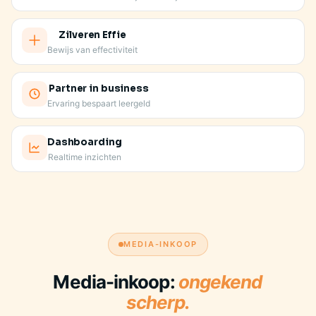
Zilveren Effie
Bewijs van effectiviteit
Partner in business
Ervaring bespaart leergeld
Dashboarding
Realtime inzichten
JE VASTE AANSPREEKPUNT KENT JE MERK
MEDIA-INKOOP
Media-inkoop:
ongekend
scherp.