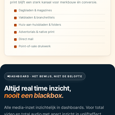
print blijft een sterk kanaal voor merkbouw én conversie.
Dagbladen & magazines
Vakbladen & branchetitels
Huis-aan-huisbladen & folders
Advertorials & native print
Direct mail
Point-of-sale drukwerk
DASHBOARD · HET BEWIJS, NIET DE BELOFTE
Altijd real time inzicht,
nooit een blackbox.
Alle media-inzet inzichtelijk in dashboards. Voor total
video en total audio met apart inzicht in uplifteffect.