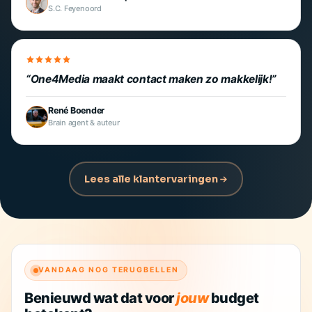
S.C. Feyenoord
One4Media maakt contact maken zo makkelijk!
René Boender
Brain agent & auteur
Lees alle klantervaringen
VANDAAG NOG TERUGBELLEN
Benieuwd wat dat voor
jouw
budget