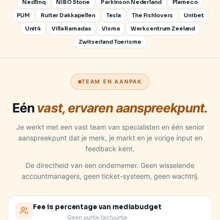
Nedlinq
NIBO Stone
Parkinson Nederland
Plameco
PUM
Ruiter Dakkapellen
Tesla
The Fishlovers
Unibet
Unit4
Villa Ramadas
Visma
Werkcentrum Zeeland
Zwitserland Toerisme
TEAM EN AANPAK
Eén
vast, ervaren aanspreekpunt.
Je werkt met een vast team van specialisten en één senior
aanspreekpunt dat je merk, je markt en je vorige input en
feedback kent.
De directheid van een ondernemer. Geen wisselende
accountmanagers, geen ticket-systeem, geen wachtrij.
Fee is percentage van mediabudget
Geen uurtje factuurtje