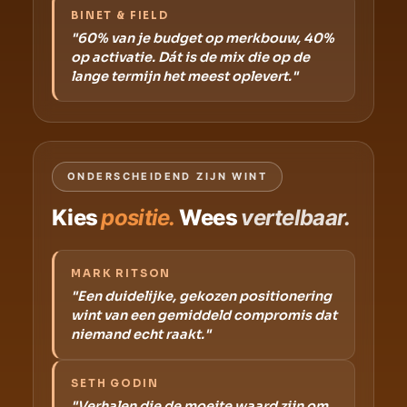
BINET & FIELD
"60% van je budget op merkbouw, 40%
op activatie. Dát is de mix die op de
lange termijn het meest oplevert."
ONDERSCHEIDEND ZIJN WINT
Kies
positie.
Wees
vertelbaar.
MARK RITSON
"Een duidelijke, gekozen positionering
wint van een gemiddeld compromis dat
niemand echt raakt."
SETH GODIN
"Verhalen die de moeite waard zijn om