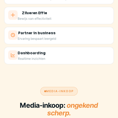
Zilveren Effie
Bewijs van effectiviteit
Partner in business
Ervaring bespaart leergeld
Dashboarding
Realtime inzichten
JE VASTE AANSPREEKPUNT KENT JE MERK
MEDIA-INKOOP
Media-inkoop:
ongekend
scherp.