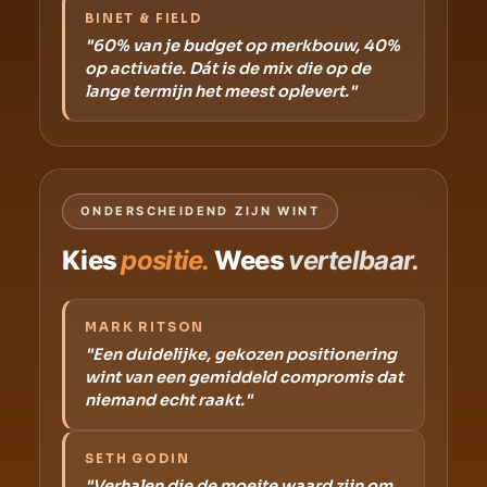
BINET & FIELD
"60% van je budget op merkbouw, 40%
op activatie. Dát is de mix die op de
lange termijn het meest oplevert."
ONDERSCHEIDEND ZIJN WINT
Kies
positie.
Wees
vertelbaar.
MARK RITSON
"Een duidelijke, gekozen positionering
wint van een gemiddeld compromis dat
niemand echt raakt."
SETH GODIN
"Verhalen die de moeite waard zijn om