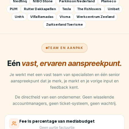
Nedlinq
NIBO Stone
Parkinson Nederland
Plameco
PUM
Ruiter Dakkapellen
Tesla
The Fishlovers
Unibet
Unit4
Villa Ramadas
Visma
Werkcentrum Zeeland
Zwitserland Toerisme
TEAM EN AANPAK
Eén
vast, ervaren aanspreekpunt.
Je werkt met een vast team van specialisten en één senior
aanspreekpunt dat je merk, je markt en je vorige input en
feedback kent.
De directheid van een ondernemer. Geen wisselende
accountmanagers, geen ticket-systeem, geen wachtrij.
Fee is percentage van mediabudget
Geen uurtje factuurtje