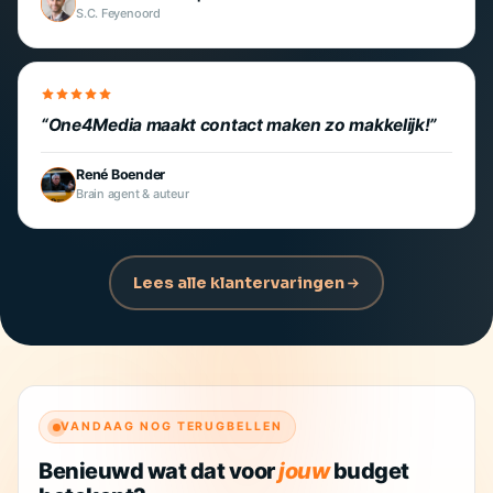
S.C. Feyenoord
One4Media maakt contact maken zo makkelijk!
René Boender
Brain agent & auteur
Lees alle klantervaringen
VANDAAG NOG TERUGBELLEN
Benieuwd wat dat voor
jouw
budget