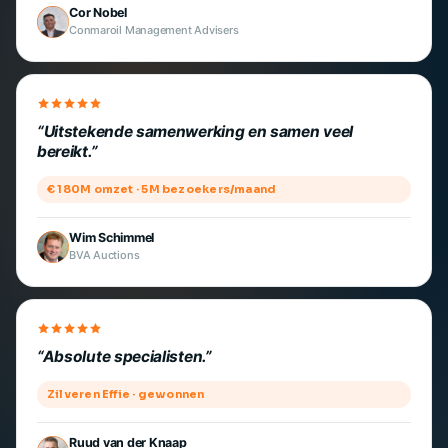
Cor Nobel
Conmaroil Management Advisers
Uitstekende samenwerking en samen veel
bereikt.
€ 180M omzet · 5M bezoekers/maand
Wim Schimmel
BVA Auctions
Absolute specialisten.
Zilveren Effie · gewonnen
Ruud van der Knaap