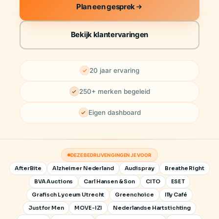
Plan een gesprek
Bekijk klantervaringen
20 jaar ervaring
250+ merken begeleid
Eigen dashboard
DEZE BEDRIJVEN GINGEN JE VOOR
AfterBite
Alzheimer Nederland
Audispray
Breathe Right
BVA Auctions
Carl Hansen & Son
CITO
ESET
Grafisch Lyceum Utrecht
Greenchoice
Illy Café
Just for Men
MOVE-IZI
Nederlandse Hartstichting