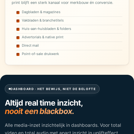
print blijft een sterk kanaal voor merkbouw én conversie.
Dagbladen & magazines
Vakbladen & branchetitels
Huis-aan-huisbladen & folders
Advertorials & native print
Direct mail
Point-of-sale drukwerk
DASHBOARD · HET BEWIJS, NIET DE BELOFTE
Altijd real time inzicht,
nooit een blackbox.
Alle media-inzet inzichtelijk in dashboards. Voor total
video en total audio met apart inzicht in uplifteffect.