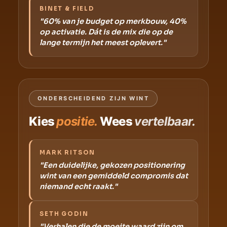
BINET & FIELD
"60% van je budget op merkbouw, 40%
op activatie. Dát is de mix die op de
lange termijn het meest oplevert."
ONDERSCHEIDEND ZIJN WINT
Kies
positie.
Wees
vertelbaar.
MARK RITSON
"Een duidelijke, gekozen positionering
wint van een gemiddeld compromis dat
niemand echt raakt."
SETH GODIN
"Verhalen die de moeite waard zijn om