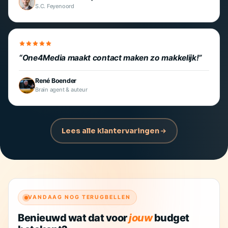
S.C. Feyenoord
One4Media maakt contact maken zo makkelijk!
René Boender
Brain agent & auteur
Lees alle klantervaringen
VANDAAG NOG TERUGBELLEN
Benieuwd wat dat voor
jouw
budget