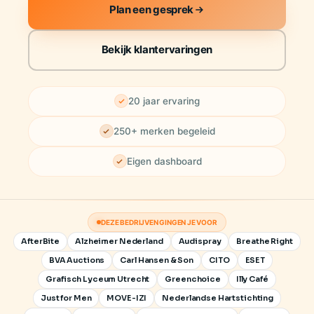
Plan een gesprek
Bekijk klantervaringen
20 jaar ervaring
250+ merken begeleid
Eigen dashboard
DEZE BEDRIJVEN GINGEN JE VOOR
AfterBite
Alzheimer Nederland
Audispray
Breathe Right
BVA Auctions
Carl Hansen & Son
CITO
ESET
Grafisch Lyceum Utrecht
Greenchoice
Illy Café
Just for Men
MOVE-IZI
Nederlandse Hartstichting