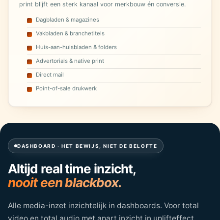
print blijft een sterk kanaal voor merkbouw én conversie.
Dagbladen & magazines
Vakbladen & branchetitels
Huis-aan-huisbladen & folders
Advertorials & native print
Direct mail
Point-of-sale drukwerk
DASHBOARD · HET BEWIJS, NIET DE BELOFTE
Altijd real time inzicht,
nooit een blackbox.
Alle media-inzet inzichtelijk in dashboards. Voor total
video en total audio met apart inzicht in uplifteffect.