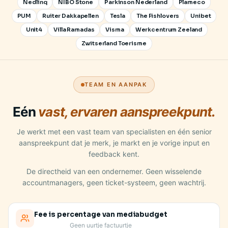
Nedlinq
NIBO Stone
Parkinson Nederland
Plameco
PUM
Ruiter Dakkapellen
Tesla
The Fishlovers
Unibet
Unit4
Villa Ramadas
Visma
Werkcentrum Zeeland
Zwitserland Toerisme
TEAM EN AANPAK
Eén
vast, ervaren aanspreekpunt.
Je werkt met een vast team van specialisten en één senior
aanspreekpunt dat je merk, je markt en je vorige input en
feedback kent.
De directheid van een ondernemer. Geen wisselende
accountmanagers, geen ticket-systeem, geen wachtrij.
Fee is percentage van mediabudget
Geen uurtje factuurtje