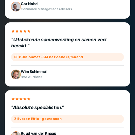
Cor Nobel
Conmaroil Management Advisers
Uitstekende samenwerking en samen veel
bereikt.
€ 180M omzet · 5M bezoekers/maand
Wim Schimmel
BVA Auctions
Absolute specialisten.
Zilveren Effie · gewonnen
Ruud van der Knaap