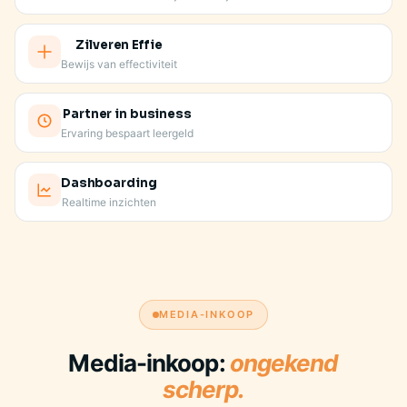
Zilveren Effie
Bewijs van effectiviteit
Partner in business
Ervaring bespaart leergeld
Dashboarding
Realtime inzichten
JE VASTE AANSPREEKPUNT KENT JE MERK
MEDIA-INKOOP
Media-inkoop:
ongekend
scherp.