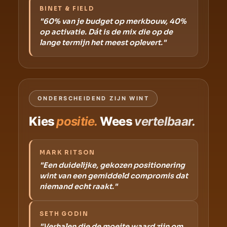
BINET & FIELD
"60% van je budget op merkbouw, 40%
op activatie. Dát is de mix die op de
lange termijn het meest oplevert."
ONDERSCHEIDEND ZIJN WINT
Kies
positie.
Wees
vertelbaar.
MARK RITSON
"Een duidelijke, gekozen positionering
wint van een gemiddeld compromis dat
niemand echt raakt."
SETH GODIN
"Verhalen die de moeite waard zijn om