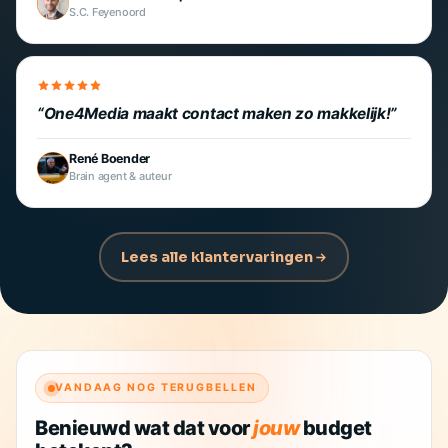
S.C. Feyenoord
One4Media maakt contact maken zo makkelijk!
René Boender
Brain agent & auteur
Lees alle klantervaringen
VANDAAG NOG TERUGBELLEN
Benieuwd wat dat voor
jouw
budget