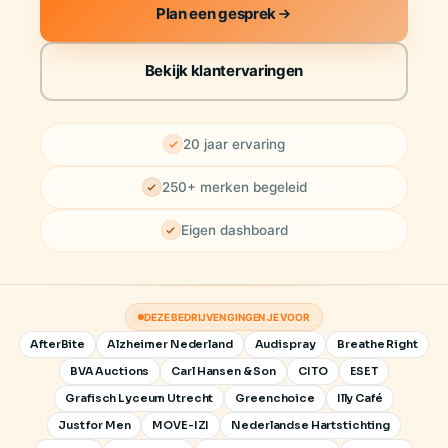
Plan een gesprek
Bekijk klantervaringen
20 jaar ervaring
250+ merken begeleid
Eigen dashboard
DEZE BEDRIJVEN GINGEN JE VOOR
AfterBite
Alzheimer Nederland
Audispray
Breathe Right
BVA Auctions
Carl Hansen & Son
CITO
ESET
Grafisch Lyceum Utrecht
Greenchoice
Illy Café
Just for Men
MOVE-IZI
Nederlandse Hartstichting