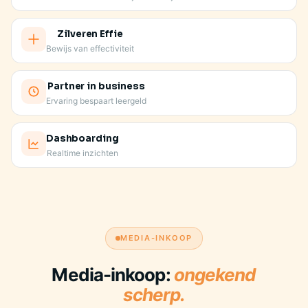
Zilveren Effie
Bewijs van effectiviteit
Partner in business
Ervaring bespaart leergeld
Dashboarding
Realtime inzichten
JE VASTE AANSPREEKPUNT KENT JE MERK
MEDIA-INKOOP
Media-inkoop:
ongekend
scherp.