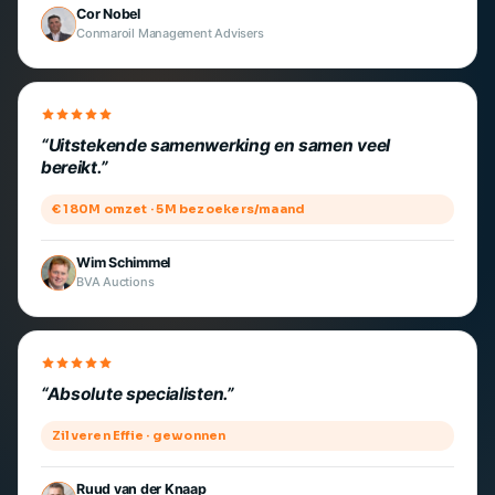
Cor Nobel
Conmaroil Management Advisers
Uitstekende samenwerking en samen veel
bereikt.
€ 180M omzet · 5M bezoekers/maand
Wim Schimmel
BVA Auctions
Absolute specialisten.
Zilveren Effie · gewonnen
Ruud van der Knaap