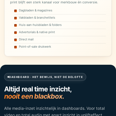
print blijft een sterk kanaal voor merkbouw én conversie.
Dagbladen & magazines
Vakbladen & branchetitels
Huis-aan-huisbladen & folders
Advertorials & native print
Direct mail
Point-of-sale drukwerk
DASHBOARD · HET BEWIJS, NIET DE BELOFTE
Altijd real time inzicht,
nooit een blackbox.
Alle media-inzet inzichtelijk in dashboards. Voor total
video en total audio met apart inzicht in uplifteffect.