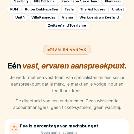
Nedlinq
NIBO Stone
Parkinson Nederland
Plameco
PUM
Ruiter Dakkapellen
Tesla
The Fishlovers
Unibet
Unit4
Villa Ramadas
Visma
Werkcentrum Zeeland
Zwitserland Toerisme
TEAM EN AANPAK
Eén
vast, ervaren aanspreekpunt.
Je werkt met een vast team van specialisten en één senior
aanspreekpunt dat je merk, je markt en je vorige input en
feedback kent.
De directheid van een ondernemer. Geen wisselende
accountmanagers, geen ticket-systeem, geen wachtrij.
Fee is percentage van mediabudget
Geen uurtje factuurtje