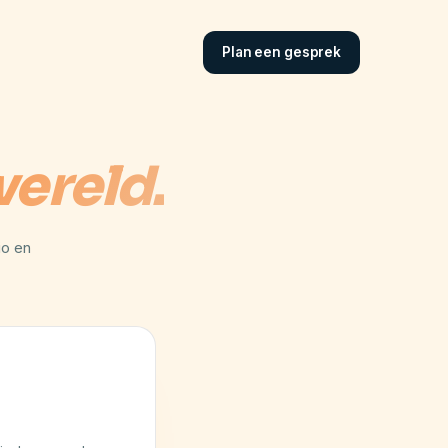
Plan een gesprek
ereld.
io en