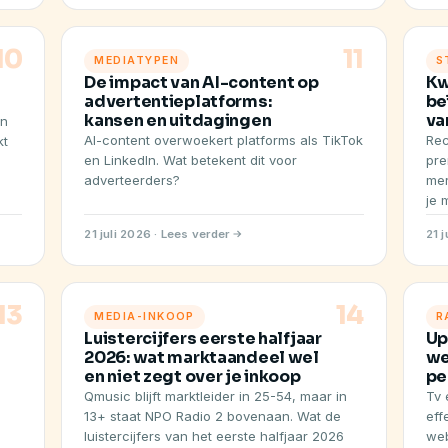
10
11
MEDIATYPEN
S
De impact van AI-content op
Kw
advertentieplatforms:
be
kansen en uitdagingen
va
en
AI-content overwoekert platforms als TikTok
Rec
kt
en LinkedIn. Wat betekent dit voor
pre
adverteerders?
mer
je 
21 juli 2026 · Lees verder
21 j
13
14
MEDIA-INKOOP
R
Luistercijfers eerste halfjaar
Up
2026: wat marktaandeel wel
we
en niet zegt over je inkoop
pe
Qmusic blijft marktleider in 25-54, maar in
Tv 
13+ staat NPO Radio 2 bovenaan. Wat de
eff
luistercijfers van het eerste halfjaar 2026
web