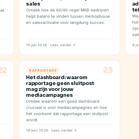
sales
ad
te
Ontdek hoe de 60/40-regel MKB-bedrijven
met
Waa
helpt balans te vinden tussen merkopbouw
hun
en salesactivatie voor langdurig succes.
zij
sa
10 juli 2026 · Lees verder
8 j
22
23
RAPPORTAGE
Het dashboard: waarom
rapportage geen sluitpost
mag zijn voor jouw
mediacampagnes
Ontdek waarom een goed dashboard
cruciaal is voor mediacampagnes en hoe
het voorkomt dat rapportage een sluitpost
wordt.
18 juni 2026 · Lees verder