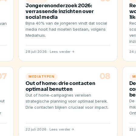
Jongerenonderzoek 2026:
Re
verrassende inzichten over
wo
social media
li
Bijna 40% van de jongeren vindt dat social
Rec
 van
media nooit had moeten bestaan, volgens
sco
Mediahuis.
ver
inz
28 juli 2026 · Lees verder
24 
07
08
MEDIATYPEN
M
Out of home: drie contacten
De
optimaal benutten
co
be
Out of home-campagnes vereisen
out
De 
strategische planning voor optimaal bereik.
max
Drie contacten blijken cruciaal voor impact.
r
Ont
22 juli 2026 · Lees verder
22 