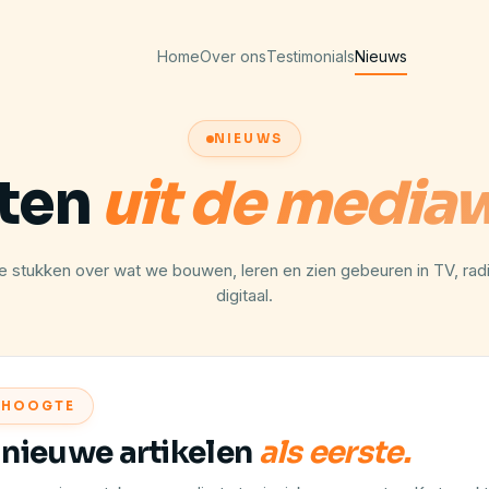
Home
Over ons
Testimonials
Nieuws
NIEUWS
hten
uit de mediaw
e stukken over wat we bouwen, leren en zien gebeuren in TV, rad
digitaal.
E HOOGTE
nieuwe artikelen
als eerste.