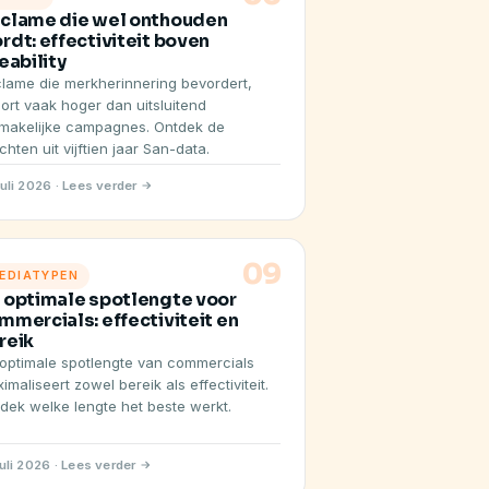
clame die wel onthouden
rdt: effectiviteit boven
keability
lame die merkherinnering bevordert,
ort vaak hoger dan uitsluitend
makelijke campagnes. Ontdek de
ichten uit vijftien jaar San-data.
juli 2026 · Lees verder
09
EDIATYPEN
 optimale spotlengte voor
mmercials: effectiviteit en
reik
optimale spotlengte van commercials
imaliseert zowel bereik als effectiviteit.
dek welke lengte het beste werkt.
juli 2026 · Lees verder