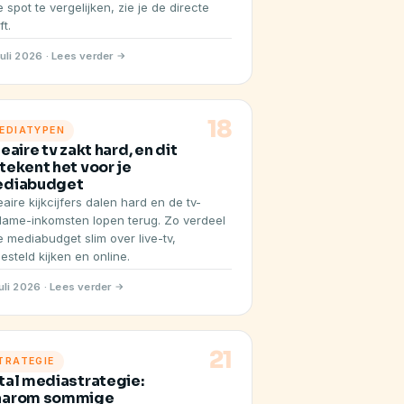
e spot te vergelijken, zie je de directe
ft.
juli 2026 · Lees verder
18
EDIATYPEN
neaire tv zakt hard, en dit
tekent het voor je
diabudget
eaire kijkcijfers dalen hard en de tv-
lame-inkomsten lopen terug. Zo verdeel
je mediabudget slim over live-tv,
gesteld kijken en online.
juli 2026 · Lees verder
21
TRATEGIE
tal mediastrategie:
arom sommige