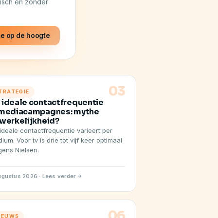
tisch en zonder
e op de hoogte
03
TRATEGIE
 ideale contactfrequentie
 mediacampagnes: mythe
 werkelijkheid?
ideale contactfrequentie varieert per
ium. Voor tv is drie tot vijf keer optimaal
gens Nielsen.
ugustus 2026 · Lees verder
06
IEUWS