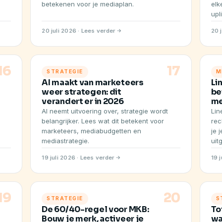
betekenen voor je mediaplan.
elk
upli
20 juli 2026 · Lees verder
20 
16
17
STRATEGIE
M
AI maakt van marketeers
Li
weer strategen: dit
be
verandert er in 2026
me
AI neemt uitvoering over, strategie wordt
Lin
belangrijker. Lees wat dit betekent voor
rec
marketeers, mediabudgetten en
je 
mediastrategie.
uit
19 juli 2026 · Lees verder
19 
19
20
STRATEGIE
S
De 60/40-regel voor MKB:
To
Bouw je merk, activeer je
wa