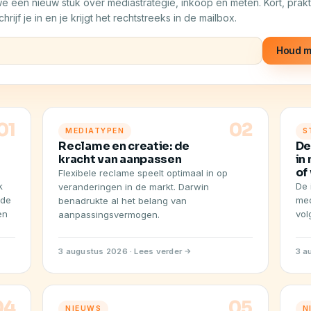
e een nieuw stuk over mediastrategie, inkoop en meten. Kort, prak
hrijf je in en je krijgt het rechtstreeks in de mailbox.
Houd m
01
02
MEDIATYPEN
S
Reclame en creatie: de
De
kracht van aanpassen
in
of
Flexibele reclame speelt optimaal in op
k
De 
veranderingen in de markt. Darwin
 de
med
benadrukte al het belang van
en
vol
aanpassingsvermogen.
3 augustus 2026 · Lees verder
3 a
04
05
NIEUWS
N