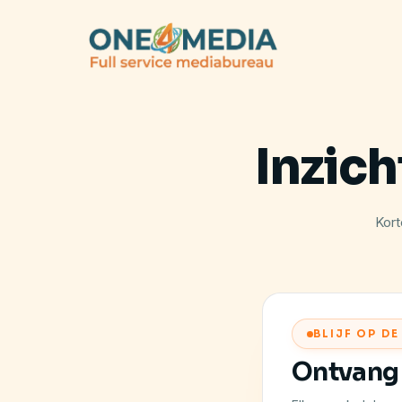
Inzic
Kort
BLIJF OP D
Ontvang 