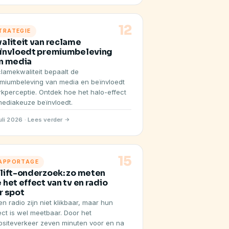
12
TRATEGIE
aliteit van reclame
ïnvloedt premiumbeleving
n media
lamekwaliteit bepaalt de
miumbeleving van media en beïnvloedt
kperceptie. Ontdek hoe het halo-effect
mediakeuze beïnvloedt.
uli 2026 · Lees verder
15
APPORTAGE
lift-onderzoek: zo meten
 het effect van tv en radio
r spot
en radio zijn niet klikbaar, maar hun
ect is wel meetbaar. Door het
siteverkeer zeven minuten voor en na